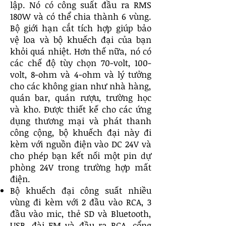
lập. Nó có công suất đầu ra RMS
180W và có thể chia thành 6 vùng.
Bộ giới hạn cắt tích hợp giúp bảo
vệ loa và bộ khuếch đại của bạn
khỏi quá nhiệt. Hơn thế nữa, nó có
các chế độ tùy chọn 70-volt, 100-
volt, 8-ohm và 4-ohm và lý tưởng
cho các không gian như nhà hàng,
quán bar, quán rượu, trường học
và kho. Được thiết kế cho các ứng
dụng thương mại và phát thanh
công cộng, bộ khuếch đại này đi
kèm với nguồn điện vào DC 24V và
cho phép bạn kết nối một pin dự
phòng 24V trong trường hợp mất
điện.
Bộ khuếch đại công suất nhiều
vùng đi kèm với 2 đầu vào RCA, 3
đầu vào mic, thẻ SD và Bluetooth,
USB, đài FM và đầu ra RCA, cổng