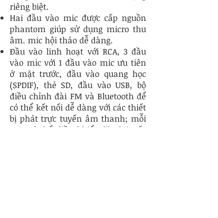
riêng biệt.
Hai đầu vào mic được cấp nguồn
phantom giúp sử dụng micro thu
âm. mic hội thảo dễ dàng.
Đầu vào linh hoạt với RCA, 3 đầu
vào mic với 1 đầu vào mic ưu tiên
ở mặt trước, đầu vào quang học
(SPDIF), thẻ SD, đầu vào USB, bộ
điều chỉnh đài FM và Bluetooth để
có thể kết nối dễ dàng với các thiết
bị phát trực tuyến âm thanh; mỗi
mic có thể điều khiển lặp lại, tốc
độ, tiếng vang
Bộ giới hạn tín hiệu tích hợp và hệ
thống làm mát đáng tin cậy bảo
vệ loa và bộ khuếch đại của bạn
khỏi quá nhiệt
Bộ khuếch đại âm thanh lý tưởng
cho các ứng dụng nhiều phòng