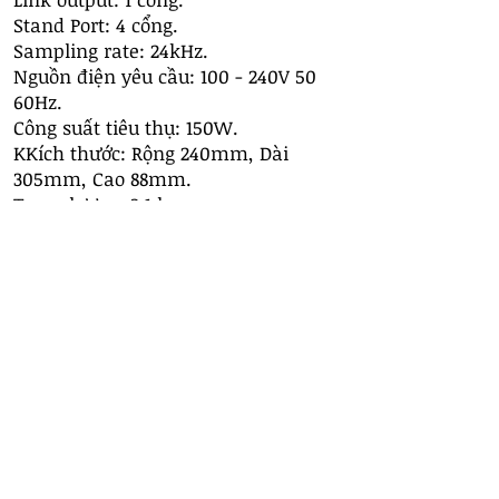
Stand Port: 4 cổng.
Sampling rate: 24kHz.
Nguồn điện yêu cầu: 100 - 240V 50
60Hz.
Công suất tiêu thụ: 150W.
KKích thước: Rộng 240mm, Dài
305mm, Cao 88mm.
Trọng lượng: 3.1 kg.
Nhiệt độ khi hoạt động: -10 ∼ +45℃.
Công ty trách nhiệm hữu hạn Doãn
Trung
Địa chỉ: Số 6 ngõ 343 Đội Cấn,
phường Ngọc Hà, thành phố Hà Nội.
​Số điện thoại: +8424 6661 5555.
Thương Hiệu: