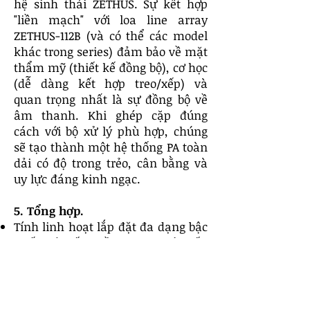
hệ sinh thái ZETHUS. Sự kết hợp
"liền mạch" với loa line array
ZETHUS-112B (và có thể các model
khác trong series) đảm bảo về mặt
thẩm mỹ (thiết kế đồng bộ), cơ học
(dễ dàng kết hợp treo/xếp) và
quan trọng nhất là sự đồng bộ về
âm thanh. Khi ghép cặp đúng
cách với bộ xử lý phù hợp, chúng
sẽ tạo thành một hệ thống PA toàn
dải có độ trong trẻo, cân bằng và
uy lực đáng kinh ngạc.
5. Tổng hợp.
Tính linh hoạt lắp đặt đa dạng bậc
nhất: Từ xếp chồng, dựng cột đến
treo giàn.
Được thiết kế để tích hợp hệ thống
hoàn hảo với loa array ZETHUS-
112B.