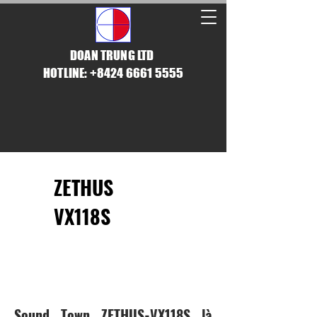
DOAN TRUNG LTD
HOTLINE: +8424 6661 5555
ZETHUS
VX118S
ÂM BASS MẠNH MẼ
Sound Town ZETHUS-VX118S là