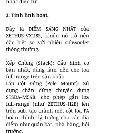
nhạc điện tử.
3. Tính linh hoạt.
Đây là ĐIỂM SÁNG NHẤT của
ZETHUS-VX118S, khiến nó trở nên
đặc biệt so với nhiều subwoofer
thông thường.
Xếp Chồng (Stack): Cấu hình cơ
bản nhất, dùng làm nền cho loa
full-range trên sân khấu.
Lắp Cột Đứng (Pole Mount): Sử
dụng chân đứng chuyên dụng
STSDA-M54B, cho phép gắn loa
full-range (như ZETHUS-112B) lên
trên sub, tạo thành một cột loa PA
hoàn chỉnh, lý tưởng cho các địa
điểm như quán bar, nhà hàng, hội
trường.