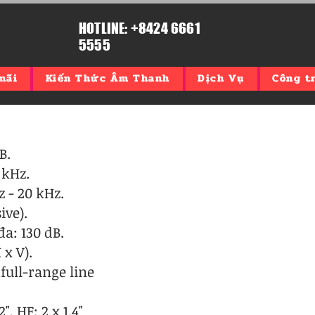
HOTLINE: +8424 6661
5555
mãi
Kiến Thức Âm Thanh
Dịch Vụ
Công tr
B.
 kHz.
 - 20 kHz.
ive).
a: 130 dB.
 x V).
 full-range line
", HF: 2 x 1.4"