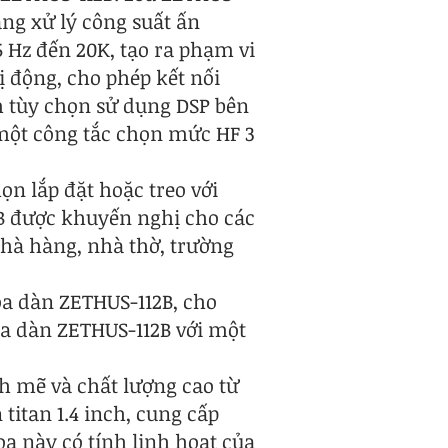
năng xử lý công suất ấn
 Hz đến 20K, tạo ra phạm vi
 động, cho phép kết nối
m tùy chọn sử dụng DSP bên
một công tắc chọn mức HF 3
n lắp đặt hoặc treo với
2B được khuyến nghị cho các
nhà hàng, nhà thờ, trường
loa dàn ZETHUS-112B, cho
loa dàn ZETHUS-112B với một
 mẽ và chất lượng cao từ
titan 1.4 inch, cung cấp
a này có tính linh hoạt của