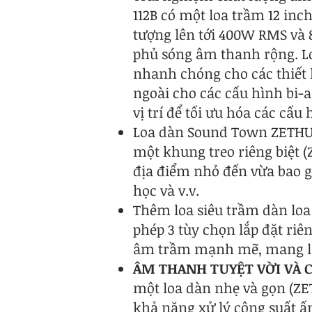
112B có một loa trầm 12 inch
tượng lên tới 400W RMS và 
phủ sóng âm thanh rộng. Lo
nhanh chóng cho các thiết 
ngoài cho các cấu hình bi
vị trí để tối ưu hóa các cấu
Loa dàn Sound Town ZETHUS-
một khung treo riêng biệt (
địa điểm nhỏ đến vừa bao g
học và v.v.
Thêm loa siêu trầm dàn loa 
phép 3 tùy chọn lắp đặt riê
âm trầm mạnh mẽ, mang lạ
ÂM THANH TUYỆT VỜI VÀ 
một loa dàn nhẹ và gọn (ZET
khả năng xử lý công suất ấ