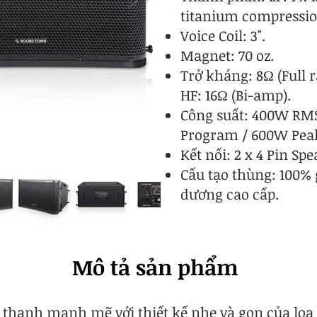
titanium compressio
Voice Coil: 3".
Magnet: 70 oz.
Trở kháng: 8Ω (Full r
HF: 16Ω (Bi-amp).
Công suất: 400W RM
Program / 600W Pea
Kết nối: 2 x 4 Pin Sp
Cấu tạo thùng: 100% 
dương cao cấp.
Mô tả sản phẩm
thanh mạnh mẽ với thiết kế nhẹ và gọn của loa