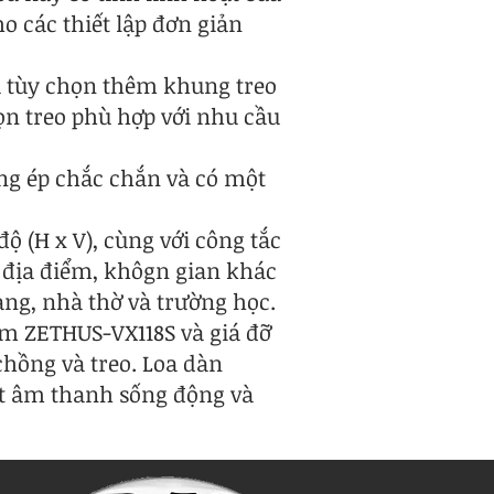
o các thiết lập đơn giản
à tùy chọn thêm khung treo
họn treo phù hợp với nhu cầu
ng ép chắc chắn và có một
độ (H x V), cùng với công tắc
 địa điểm, khôgn gian khác
ng, nhà thờ và trường học.
ầm ZETHUS-VX118S và giá đỡ
 chồng và treo. Loa dàn
ất âm thanh sống động và