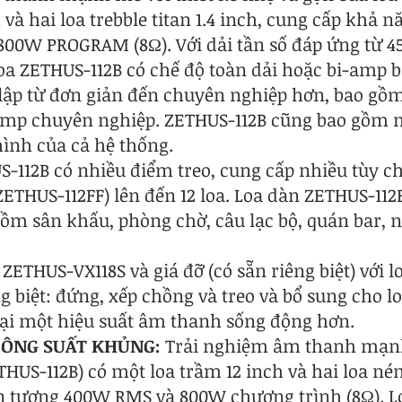
 và hai loa trebble titan 1.4 inch, cung cấp khả 
800W PROGRAM (8Ω). Với dải tần số đáp ứng từ 45
a ZETHUS-112B có chế độ toàn dải hoặc bi-amp bị
lập từ đơn giản đến chuyên nghiệp hơn, bao gồ
-amp chuyên nghiệp. ZETHUS-112B cũng bao gồm 
 hình của cả hệ thống.
112B có nhiều điểm treo, cung cấp nhiều tùy chọ
ZETHUS-112FF) lên đến 12 loa. Loa dàn ZETHUS-11
ồm sân khấu, phòng chờ, câu lạc bộ, quán bar, 
ZETHUS-VX118S và giá đỡ (có sẵn riêng biệt) với 
ng biệt: đứng, xếp chồng và treo và bổ sung cho 
i một hiệu suất âm thanh sống động hơn.
CÔNG SUẤT KHỦNG:
Trải nghiệm âm thanh mạnh
HUS-112B) có một loa trầm 12 inch và hai loa nén 
n tượng 400W RMS và 800W chương trình (8Ω). Lo