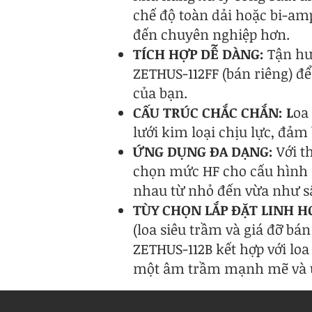
chế độ toàn dải hoặc bi-am
đến chuyên nghiệp hơn.
TÍCH HỢP DỄ DÀNG:
Tận hư
ZETHUS-112FF (bán riêng) để
của bạn.
CẤU TRÚC CHẮC CHẮN: L
oa
lưới kim loại chịu lực, đảm 
ỨNG DỤNG ĐA DẠNG:
Với th
chọn mức HF cho cấu hình d
nhau từ nhỏ đến vừa như sâ
TÙY CHỌN LẮP ĐẶT LINH H
(loa siêu trầm và giá đỡ bán
ZETHUS-112B kết hợp với lo
một âm trầm mạnh mẽ và u