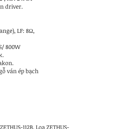
n driver.
ange), LF: 8Ω,
S/ 800W
k.
eakon.
gỗ ván ép bạch
 ZETHUS-112B. Loa ZETHUS-