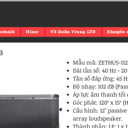
echnik
Mixer
Về Doãn Trung LTD
Khuyến 
B
Mẫu mã: ZETHUS-112
Dải tần số: 40 Hz - 20
Tần số đáp ứng: 45 Hz
Độ nhạy: 102 dB (Pass
Áp lực âm thanh tối đ
Góc phát: 120º x 15º (H
Cấu hình: 12" passive
array loudspeaker.
Thành phần: LF: 1 x 12