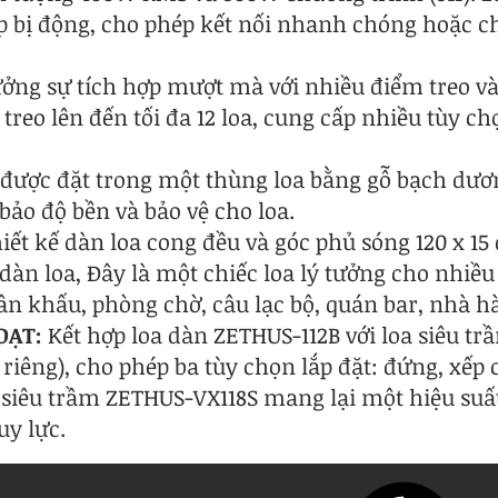
p bị động, cho phép kết nối nhanh chóng hoặc ch
ởng sự tích hợp mượt mà với nhiều điểm treo v
 treo lên đến tối đa 12 loa, cung cấp nhiều tùy c
 được đặt trong một thùng loa bằng gỗ bạch dươ
bảo độ bền và bảo vệ cho loa.
iết kế dàn loa cong đều và góc phủ sóng 120 x 15 
àn loa, Đây là một chiếc loa lý tưởng cho nhiều
n khấu, phòng chờ, câu lạc bộ, quán bar, nhà hà
OẠT:
Kết hợp loa dàn ZETHUS-112B với loa siêu tr
 riêng), cho phép ba tùy chọn lắp đặt: đứng, xếp
a siêu trầm ZETHUS-VX118S mang lại một hiệu su
y lực.