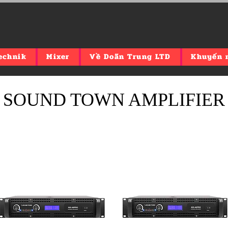
echnik
Mixer
Về Doãn Trung LTD
Khuyến 
SOUND TOWN AMPLIFIE