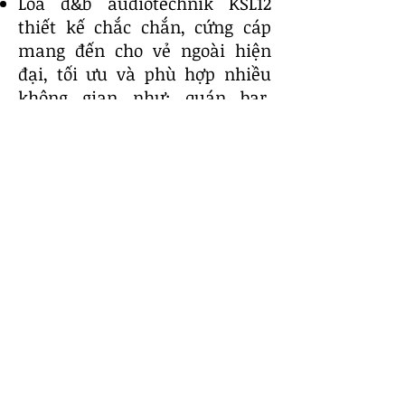
Loa d&b audiotechnik KSL12
thiết kế chắc chắn, cứng cáp
mang đến cho vẻ ngoài hiện
đại, tối ưu và phù hợp nhiều
không gian như: quán bar,
show diễn,....
Là dòng loa mảng 3 chiều khổ
lớn trang bị công nghệ âm
thanh mới và hiệu suất cao
KSL12 chứa 2 loa trầm
neodymium x 14" (35,6 cm), loa
trầm neodymium 2 x 10" (25,4
cm), loa trầm neodymium 1 x
10" (25,4 cm).
Các loa được cấp nguồn bằng
hai kênh của bộ khuếch đại
d&b thích hợp: kênh đầu tiên
cấp nguồn cho loa trầm 14"