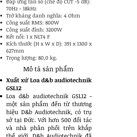
Đáp ứng tần số (chế độ CUT -5 dB):
70Hz - 18kHz
Trở kháng danh nghĩa: 4 Ohm
Công suất RMS: 800W
Công suất đỉnh: 3200W
Kết nối: 1 x NLT4 F
Kích thước (H x W x D): 391 x 1300 x
627mm
Trọng lượng: 80,0 kg.
Mô tả sản phẩm
Xuất xứ Loa d&b audiotechnik
GSL12
Loa d&b audiotechnik GSL12 -
một sản phẩm đến từ thương
hiệu D&b Audiotechnik, có trụ
sở tại Đức. Với hơn 500 đối tác
và nhà phân phối trên khắp
thế giới, D&b Audiotechnik đã