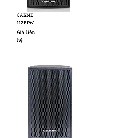
CARME-
112BPW
Giá liên
hệ