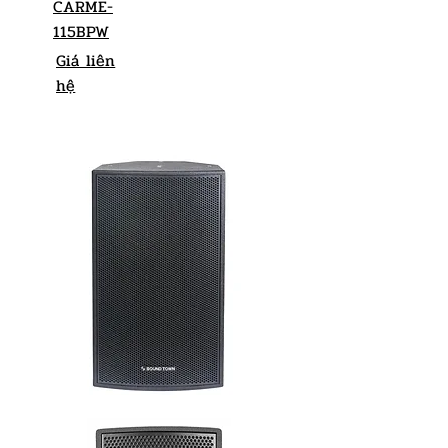
CARME-
115BPW
Giá liên
hệ