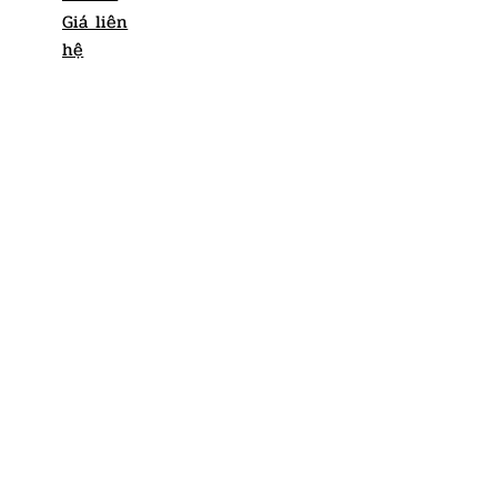
Giá liên
hệ
Loa toàn dải B-52
B-52 V2315 Active
Giá liên hệ