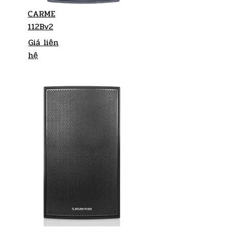
CARME
112Bv2
Giá liên
hệ