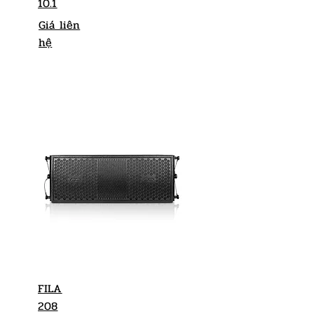
10.1
Giá liên
hệ
FILA
208